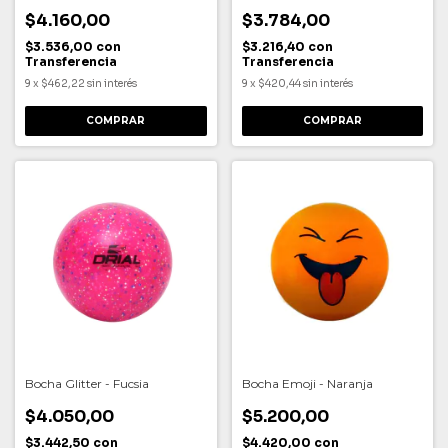
$4.160,00
$3.784,00
$3.536,00
con
$3.216,40
con
Transferencia
Transferencia
9
x
$462,22
sin interés
9
x
$420,44
sin interés
COMPRAR
COMPRAR
Bocha Glitter - Fucsia
Bocha Emoji - Naranja
$4.050,00
$5.200,00
$3.442,50
con
$4.420,00
con