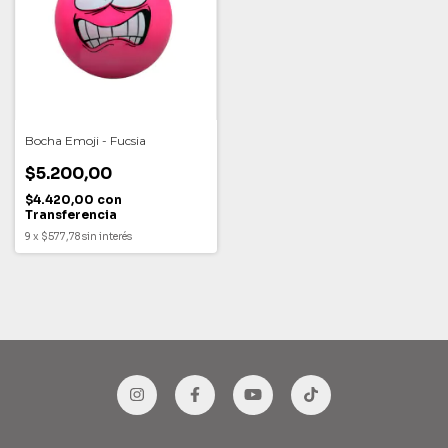
Bocha Emoji - Fucsia
$5.200,00
$4.420,00
con
Transferencia
9
x
$577,78
sin interés