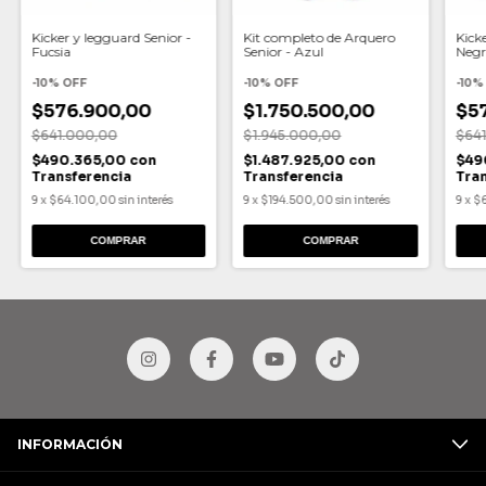
Kicker y legguard Senior -
Kit completo de Arquero
Kick
Fucsia
Senior - Azul
Neg
-
10
%
OFF
-
10
%
OFF
-
10
$576.900,00
$1.750.500,00
$5
$641.000,00
$1.945.000,00
$64
$490.365,00
con
$1.487.925,00
con
$49
Transferencia
Transferencia
Tra
9
x
$64.100,00
sin interés
9
x
$194.500,00
sin interés
9
x
$
COMPRAR
COMPRAR
INFORMACIÓN