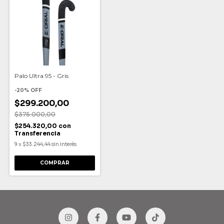
Palo Ultra 95 - Gris
-
20
%
OFF
$299.200,00
$375.000,00
$254.320,00
con
Transferencia
9
x
$33.244,44
sin interés
COMPRAR